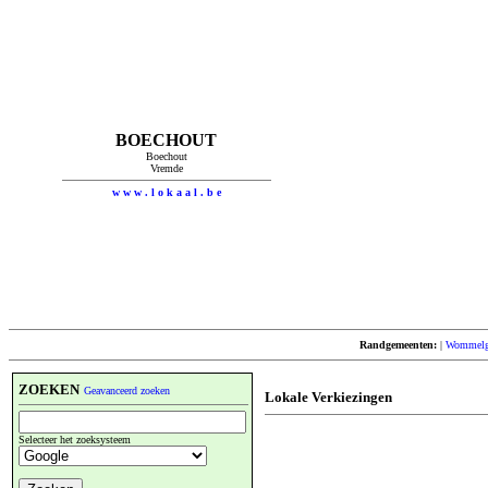
BOECHOUT
Boechout
Vremde
w w w . l o k a a l . b e
Randgemeenten:
|
Wommel
ZOEKEN
Geavanceerd zoeken
Lokale Verkiezingen
Selecteer het zoeksysteem