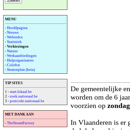
MENU
-
Hoofdpagina
-
Nieuws
-
Webindex
-
Statistiek
- Verkiezingen
-
Natuur
-
Werkaanbiedingen
-
Hulporganisaties
-
Colofon
-
Stratenplan (beta)
TIP SITES
De gemeentelijke en
1 -
start.lokaal.be
worden om de 6 jaar
2 -
zoek.nationaal.be
3 -
postcode.nationaal.be
voorzien op
zondag
MET DANK AAN
In Vlaanderen is er
-
TheSteamFactory