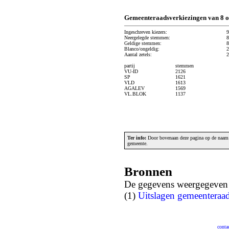
Gemeenteraadsverkiezingen van 8 o
Ingeschreven kiezers:
9
Neergelegde stemmen:
8
Geldige stemmen:
8
Blanco/ongeldig:
2
Aantal zetels:
2
partij
stemmen
VU-ID
2126
SP
1621
VLD
1613
AGALEV
1569
VL.BLOK
1137
Ter info:
Door bovenaan deze pagina op de naam v
gemeente.
Bronnen
De gegevens weergegeven o
(1)
Uitslagen gemeenteraa
conta