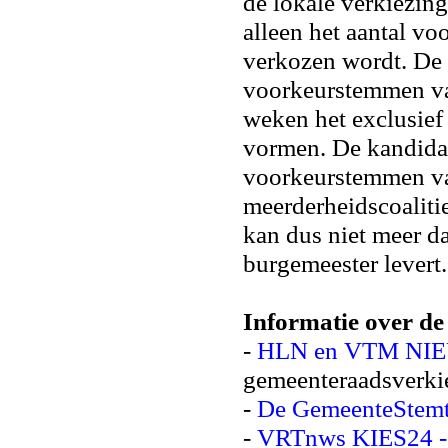
de lokale verkiezing
alleen het aantal v
verkozen wordt. De 
voorkeurstemmen van
weken het exclusief 
vormen. De kandida
voorkeurstemmen van
meerderheidscoaliti
kan dus niet meer da
burgemeester levert
Informatie over de
-
HLN en VTM NIE
gemeenteraadsverki
-
De GemeenteStemt
-
VRTnws KIES24 - B